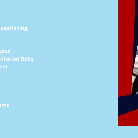
questioning
yout
ntation Skills
ment
rams