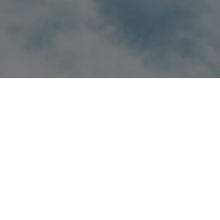
Username
First Name